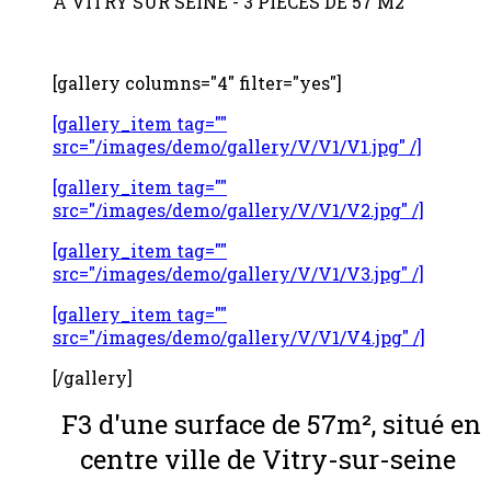
A VITRY SUR SEINE - 3 PIECES DE 57 M2
[gallery columns="4" filter="yes"]
[gallery_item tag=""
src="/images/demo/gallery/V/V1/V1.jpg" /]
[gallery_item tag=""
src="/images/demo/gallery/V/V1/V2.jpg" /]
[gallery_item tag=""
src="/images/demo/gallery/V/V1/V3.jpg" /]
[gallery_item tag=""
src="/images/demo/gallery/V/V1/V4.jpg" /]
[/gallery]
F3 d'une surface de 57m², situé en
centre ville de Vitry-sur-seine