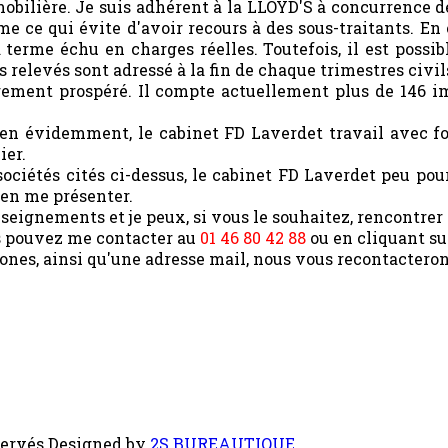
obilière. Je suis adhérent à la LLOYD'S à concurrence de
 ce qui évite d'avoir recours à des sous-traitants. En 
à terme échu en charges réelles. Toutefois, il est possi
 relevés sont adressé à la fin de chaque trimestres civil
rement prospéré. Il compte actuellement plus de 146 im
Bien évidemment, le cabinet FD Laverdet travail avec fo
ier.
ociétés cités ci-dessus, le cabinet FD Laverdet peu pour
ien me présenter.
nseignements et je peux, si vous le souhaitez, rencontre
us pouvez me contacter au
01 46 80 42 88
ou en cliquant su
nes, ainsi qu'une adresse mail, nous vous recontacterons
ervés.
Designed by
2S BUREAUTIQUE