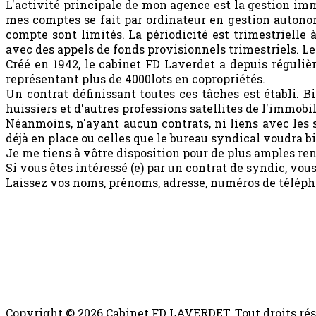
L'activité principale de mon agence est la gestion imm
mes comptes se fait par ordinateur en gestion autonome
compte sont limités. La périodicité est trimestrielle 
avec des appels de fonds provisionnels trimestriels. Les
Créé en 1942, le cabinet FD Laverdet a depuis réguliè
représentant plus de 4000lots en copropriétés.
Un contrat définissant toutes ces tâches est établi. 
huissiers et d'autres professions satellites de l'immobil
Néanmoins, n'ayant aucun contrats, ni liens avec les s
déjà en place ou celles que le bureau syndical voudra b
Je me tiens à vôtre disposition pour de plus amples re
Si vous êtes intéressé (e) par un contrat de syndic, vo
Laissez vos noms, prénoms, adresse, numéros de télépho
Copyright © 2026 Cabinet FD LAVERDET. Tout droits rés