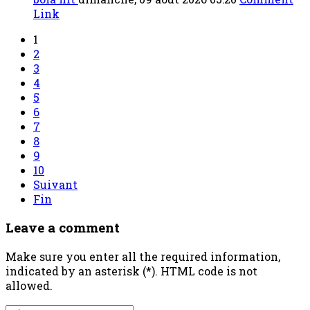
Link
1
2
3
4
5
6
7
8
9
10
Suivant
Fin
Leave a comment
Make sure you enter all the required information,
indicated by an asterisk (*). HTML code is not
allowed.